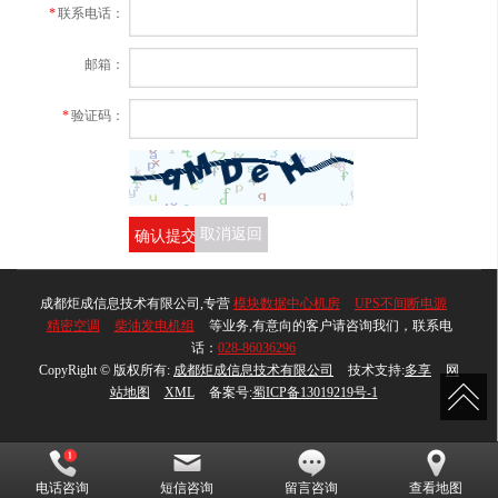
*
联系电话：
邮箱：
*
验证码：
确认提交
取消返回
成都炬成信息技术有限公司,专营
模块数据中心机房
UPS不间断电源
精密空调
柴油发电机组
等业务,有意向的客户请咨询我们，联系电
话：
028-86036296
CopyRight © 版权所有:
成都炬成信息技术有限公司
技术支持:
多享
网
站地图
XML
备案号:
蜀ICP备13019219号-1
电话咨询
短信咨询
留言咨询
查看地图