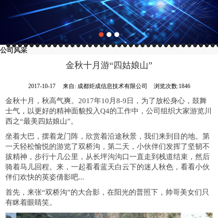
公司风采
金秋十月游“四姑娘山”
2017-10-17
来自:
成都炬成信息技术有限公司
浏览次数:1846
金秋十月，秋高气爽。2017年10月8-9日，为了放松身心，鼓舞
士气，以更好的精神面貌投入Q4的工作中，公司组织大家游览川
西之“最美四姑娘山”。
坐着大巴，摆着龙门阵，欣赏着沿途秋景，我们来到目的地。第
一天轻松愉悦的游览了双桥沟，第二天，小伙伴们发挥了坚韧不
拔精神，步行十几公里，从长坪沟沟口一直走到栈道结束，然后
骑着马儿回程。来，一起看看蓝天白云下的迷人秋色，看看小伙
伴们欢快的英姿倩影吧...
首先，来张
“双桥沟”的大合影，在阳光的普照下，帅哥美女们只
有眯着眼睛笑。